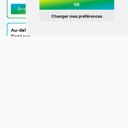
OK
En savoir plus
Changer mes préférences
Au-delà du dialogue : mesurer la durabilité et
l’intégration dans les partenariats
autochtones
Mardi | 5 Mai | 10:30 | Salle 203
Transformer les engagements de partenariat en
résultats mesurables.
Conférenciers :
Rory O'Connor,
Director, Social Performance, Orla Mining Ltd.
Carly Bielecki,
Manager of Sustainability, Teck Resources
Limited.
Krista Maydew, MA
Vice President, External Affairs, IAMGOLD
Corporation.
Monique Fry,
Manager of Indigenous Strategy, Procon.
Nalaine Morin,
Skeena Resources
Jacynthe Lafond,
External Relations Coordinator, Dhilmar
Éléonore.
Howard MacDonald,
Director of Environment, Cree Nation of
Wemindji.
Modératrice :