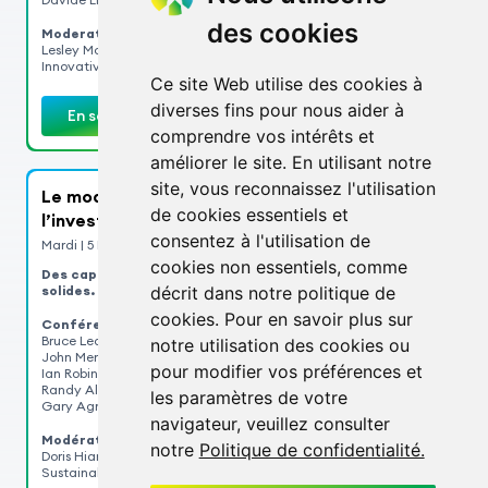
des cookies
Moderator:
Lesley McGilp, directrice générale, International Minerals
Innovative Institute
Ce site Web utilise des cookies à
diverses fins pour nous aider à
En savoir plus
comprendre vos intérêts et
améliorer le site. En utilisant notre
site, vous reconnaissez l'utilisation
Le modèle de la Silicon Valley : repenser
de cookies essentiels et
l’investissement minier
consentez à l'utilisation de
Mardi | 5 Mai | 10:30 | Ballroom A
cookies non essentiels, comme
Des capitaux plus intelligents. Des rendements plus
solides.
décrit dans notre politique de
cookies. Pour en savoir plus sur
Conférenciers :
Bruce Leak, Co-Founder and General Partner, Playground Global.
notre utilisation des cookies ou
John Mern, Co-Founder and CEO, Terra AI.
pour modifier vos préférences et
Ian Robinson, Investor at Khosla Ventures.
Randy Allen, Co-Founder and CEO, Still Bright.
les paramètres de votre
Gary Agnew, Co-Founder and CEO, Ideon Technologies
navigateur, veuillez consulter
Modératrice :
notre
Politique de confidentialité.
Doris Hiam-Galvez, fondatrice et auteure, Designing
Sustainable Prosperity (DSP).