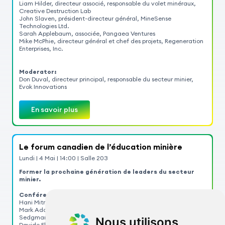
Liam Hilder, directeur associé, responsable du volet minéraux,
Creative Destruction Lab
John Slaven, président-directeur général, MineSense
Technologies Ltd.
Sarah Applebaum, associée, Pangaea Ventures
Mike McPhie, directeur général et chef des projets, Regeneration
Enterprises, Inc.
Moderator:
Don Duval, directeur principal, responsable du secteur minier,
Evok Innovations
En savoir plus
Le forum canadien de l’éducation minière
Lundi
|
4
Mai
|
14:00
|
Salle 203
Former la prochaine génération de leaders du secteur
minier.
Conférenciers :
Hani Mitri, professeur en génie minier, Université McGill
Mark Adams, vice-président, Amérique du Nord Ouest,
Sedgman
Nous utilisons
Davide Elmo, professeur agrégé, University of British Columbia