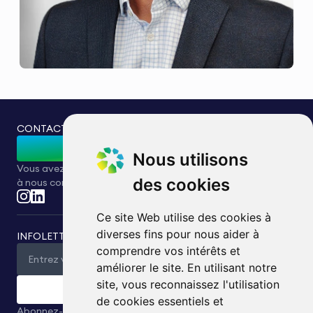
CONTACTEZ-NOUS
Contactez-nous
Nous utilisons
Vous avez des questions ou des demandes ? N'hésitez pas
des cookies
à nous contacter.
Ce site Web utilise des cookies à
diverses fins pour nous aider à
INFOLETTRE
comprendre vos intérêts et
améliorer le site. En utilisant notre
site, vous reconnaissez l'utilisation
Soumettre
de cookies essentiels et
Abonnez-vous à notre infolettre pour recevoir en exclusivité