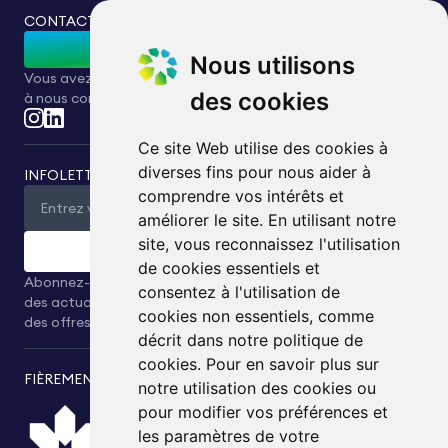
CONTACTEZ-NOUS
Contactez-nous
Nous utilisons
Vous avez des questions ou des demandes ? N'hésitez pas
des cookies
à nous contacter.
Ce site Web utilise des cookies à
diverses fins pour nous aider à
INFOLETTRE
comprendre vos intérêts et
améliorer le site. En utilisant notre
site, vous reconnaissez l'utilisation
Soumettre
de cookies essentiels et
Abonnez-vous à notre infolettre pour recevoir en exclusivité
consentez à l'utilisation de
des actualités, des informations relatives à l’industrie et
cookies non essentiels, comme
des offres spéciales directement dans votre messagerie.
décrit dans notre politique de
cookies. Pour en savoir plus sur
FIÈREMENT PRÉSENTÉ PAR
notre utilisation des cookies ou
pour modifier vos préférences et
les paramètres de votre