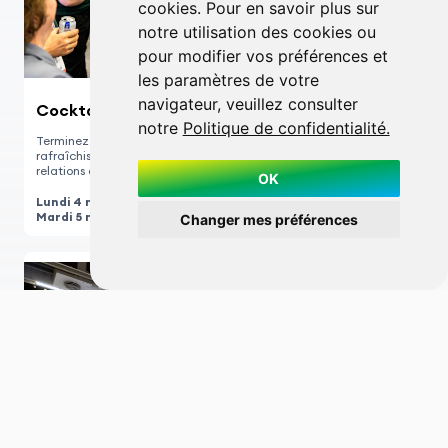
cookies. Pour en savoir plus sur
notre utilisation des cookies ou
pour modifier vos préférences et
les paramètres de votre
navigateur, veuillez consulter
Cocktail quotidien
notre
Politique de confidentialité.
Terminez chaque journée autour d’un cocktail et de
rafraîchissements — poursuivez vos échanges et développez vos
relations dans une atmosphère détendue.
OK
Lundi 4 mai :
15.30 h – 17 h
Mardi 5 mai :
14.30 h – 16 h
Changer mes préférences