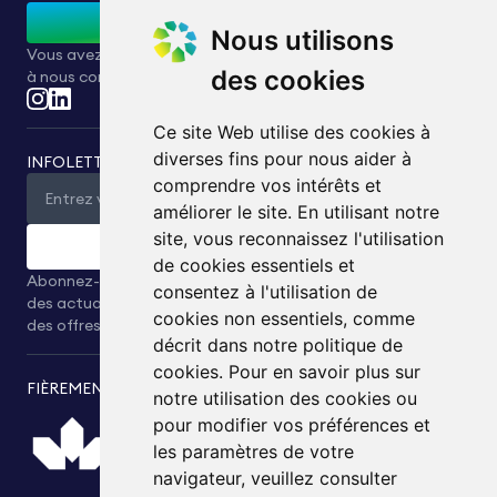
Contactez-nous
Nous utilisons
Vous avez des questions ou des demandes ? N'hésitez pas
des cookies
à nous contacter.
Ce site Web utilise des cookies à
diverses fins pour nous aider à
INFOLETTRE
comprendre vos intérêts et
améliorer le site. En utilisant notre
site, vous reconnaissez l'utilisation
Soumettre
de cookies essentiels et
Abonnez-vous à notre infolettre pour recevoir en exclusivité
consentez à l'utilisation de
des actualités, des informations relatives à l’industrie et
cookies non essentiels, comme
des offres spéciales directement dans votre messagerie.
décrit dans notre politique de
cookies. Pour en savoir plus sur
FIÈREMENT PRÉSENTÉ PAR
notre utilisation des cookies ou
pour modifier vos préférences et
les paramètres de votre
navigateur, veuillez consulter