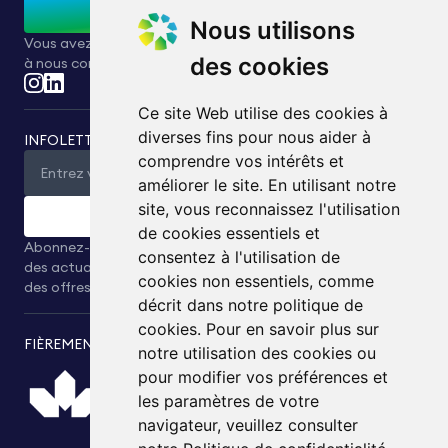
Contactez-nous
Nous utilisons
Vous avez des questions ou des demandes ? N'hésitez pas
des cookies
à nous contacter.
Ce site Web utilise des cookies à
diverses fins pour nous aider à
INFOLETTRE
comprendre vos intérêts et
améliorer le site. En utilisant notre
site, vous reconnaissez l'utilisation
Soumettre
de cookies essentiels et
Abonnez-vous à notre infolettre pour recevoir en exclusivité
consentez à l'utilisation de
des actualités, des informations relatives à l’industrie et
cookies non essentiels, comme
des offres spéciales directement dans votre messagerie.
décrit dans notre politique de
cookies. Pour en savoir plus sur
FIÈREMENT PRÉSENTÉ PAR
notre utilisation des cookies ou
pour modifier vos préférences et
les paramètres de votre
navigateur, veuillez consulter